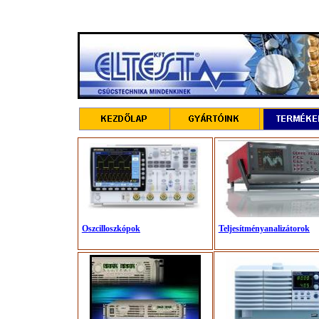
O
szcilloszkópok
Teljesítményanalizátorok