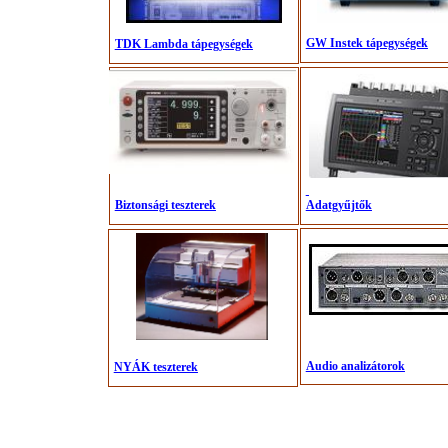
GW Instek tápegységek
TDK Lambda tápegységek
Biztonsági teszterek
Adatgyűjtők
Audio analizátorok
NYÁK teszterek