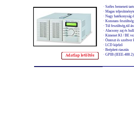
·
Széles bemeneti tar
·
Magas teljesítményt
·
Nagy hatékonyság é
·
Konstans feszültsé
·
Túl feszültség,túl á
·
Alacsony zaj és hul
·
Kimenet KI / BE vez
·
Önteszt és szoftver 
·
LCD kijelző
·
Beépített riasztás
·
GPIB (IEEE-488.2) 