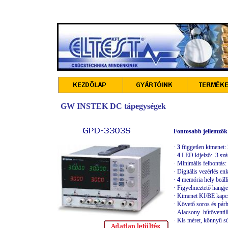
GW INSTEK DC tápegységek
Fontosabb jellemzők
·
3
független kimenet
·
4
LED kijelző: 3 szá
·
Minimális felbontás
·
Digitális vezérlés en
·
4
memória hely beállí
·
Figyelmeztető hangjel
·
Kimenet KI/BE kapc
·
Követő soros és pá
·
Alacsony hűtőventill
·
Kis méret, könnyű s