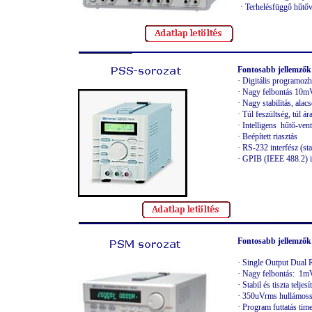
·
Terhelésfüggő hűtőv
Fontosabb jellemzők
·
Digitális programozh
·
Nagy felbontás
10m
·
Nagy s
tabilit
ás
,
alac
·
Túl feszültség, túl á
·
Intelligens hűtő-ven
·
Beépített riasztás
·
RS-232 interfész (st
·
GPIB (IEEE 488.2) in
Fontosabb jellemzők
·
Single Output Dual
·
Nagy felbontás: 1
·
Stabil és tiszta telj
·
350uVrms hullámos
·
Program futtatás tim