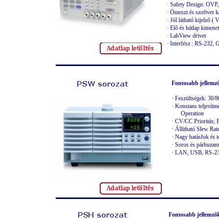
·
Safety Design: OVP
·
Önteszt és szoftver k
·
Jól látható kijelző 
·
Elő és hátlap kimenet
·
LabView driver
·
Interfész : RS-232,
Fontosabb jellemz
·
Feszültségek: 30/
·
Konstans teljesít
Operation
·
CV/CC Prioritás; P
·
Állítható Slew Rat
·
Nagy hatásfok és t
·
Soros és párhuza
·
LAN, USB, RS-232
Fontosabb jellemző