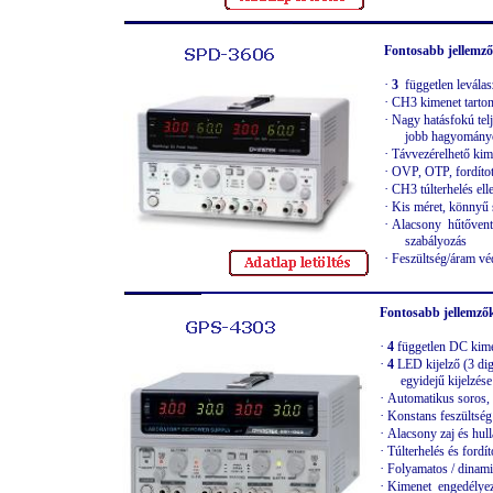
Fontosabb jellemző
·
3
független leválas
·
CH3 kimenet tart
·
Nagy hatásfokú t
jobb hagyományo
·
Távvezérelhető kim
·
OVP, OTP, fordított
·
CH3 túlterhelés ell
·
Kis méret, könnyű 
·
Alacsony hűtőventil
szabályozás
·
Feszültség/áram véd
Fontosabb jellemző
·
4
független DC kim
·
4
LED kijelző (3 digi
egyidejű kijelzése
·
Automatikus soros,
·
Konstans feszültsé
·
Alacsony zaj és hul
·
Túlterhelés és fordít
·
Folyamatos / dinami
·
Kimenet engedélyezés