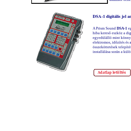
DSA-1 digitális jel a
A Prism Sound
DSA-1
e
hiba kereső eszköz a di
egyedülálló mint könnyű
elektromos, időzítés és 
összeköttetések telepíté
installálása során a kül