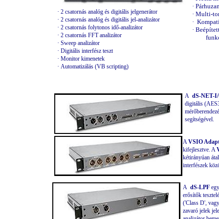
·
Párhuzam
·
2 csatornás analóg és digitális jelgenerátor
·
Multi-to
·
2 csatornás analóg és digitális jel-analizátor
·
Kompatib
·
2 csatornás folytonos idő-analizátor
·
Beépítet
·
2 csatornás FFT analizátor
funk
·
Sweep analizátor
·
Digitális interfész teszt
·
Monitor kimenetek
·
Automatizálás (VB scripting)
A
dS-NET-I/
digitális (AES
mérőberendezé
segítségével.
A
VSIO Adap
kifejlesztve. A
kétirányúan átal
interfészek közö
A
dS-LPF
egy
erősítők teszte
('Class D', vag
zavaró jelek je
analizátor bemen