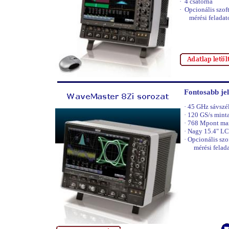
·
4 csatorna
·
Opcionális szof
mérési felada
Fontosabb je
·
45 GHz sávszél
·
120 GS/s minta
·
768 Mpont ma
·
Nagy 15.4" LC
·
Opcionális sz
mérési felad