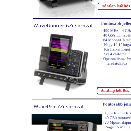
Fontosabb jell
·
400 MHz—4 GHz 
·
40 GS/s mintavéte
·
64 Mpont/Ch ma
·
Nagy 12,1" forga
·
Kis fizikai méret
·
2 és 4 csatorna
·
Opcionális szoft
feladatokhoz
Fontosabb jel
·
1,5GHz - 6GHz s
·
40 GS/s mintavét
·
20 Mpont alapm
·
Nagy 15.4" LCD