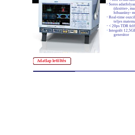
·
Soros adatfolya
(dzsitter-, m
hibaarány- m
·
Real-time oszci
teljes matem
·
< 20ps TDR felf
·
Integrált 12,5GB
generátor