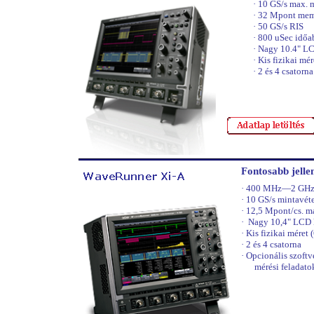
·
10 GS/s max. 
·
32 Mpont memó
·
50 GS/s RIS
·
800 uSec időa
·
Nagy 10.4" LC
·
Kis fizikai mér
·
2 és 4 csatorna
Fontosabb jell
·
400 MHz—2 GHz 
·
10 GS/s mintavéte
·
12,5 Mpont/cs. m
·
Nagy 10,4" LCD 
·
Kis fizikai méret 
·
2 és 4 csatorna
·
Opcionális szof
mérési feladat