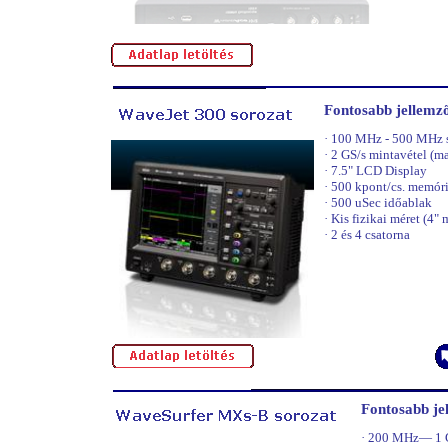
Fontosabb jellemz
·
100 MHz - 500 MHz s
·
2 GS/s mintavétel (ma
·
7.5" LCD Display
·
500 kpont/cs. memór
·
500 uSec időablak
·
Kis fizikai méret (4" 
·
2 és 4 csatorna
Fontosabb je
·
200 MHz— 1 G