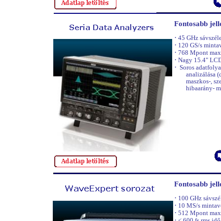
Fontosabb jel
·
45 GHz sávszél
·
120 GS/s mintav
·
768 Mpont max
·
Nagy 15.4" LCD
·
Soros adatfoly
analizálása (d
maszkos-, sz
hibaarány- m
Fontosabb jel
·
100 GHz sávszé
·
10 MS/s mintavé
·
512 Mpont max
·
< 600 fs rms idő