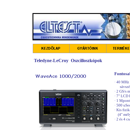
Teledyne-LeCroy Oszcilloszkópok
Fontosa
·
40 MHz 
sávszé
·
2 GS/s m
·
7" LCD 
·
1 Mpont
·
500 uSe
·
Kis fizik
(4" mél
·
2 és 4 c