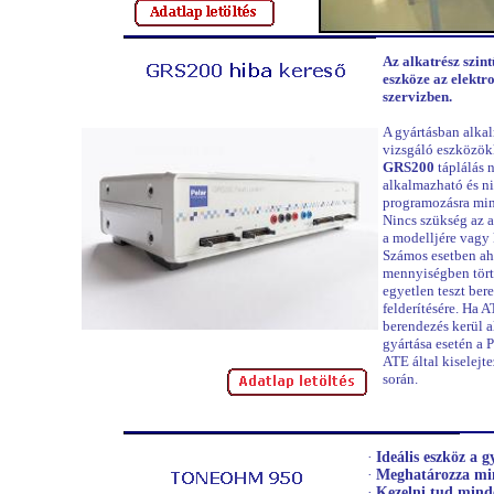
Az alkatrész szint
eszköze az elektr
szervizben.
A gyártásban alk
vizsgáló eszközökk
GRS200
táplálás 
alkalmazható és n
programozásra min
Nincs szükség az 
a modelljére vagy 
Számos esetben ah
mennyiségben tör
egyetlen teszt ber
felderítésére. Ha 
berendezés kerül a
gyártása esetén a 
ATE által kiselejt
során.
·
Ideális eszköz a g
·
Meghatározza min
·
Kezelni tud mind