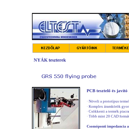
NYÁK teszterek
PCB tesztelő és javító
·
Növeli a prototípus term
·
Komplex áramkörök gyors
·
Csökkenti a termék piacra
·
Több mint 20 CAD formá
Csomóponti impedancia a