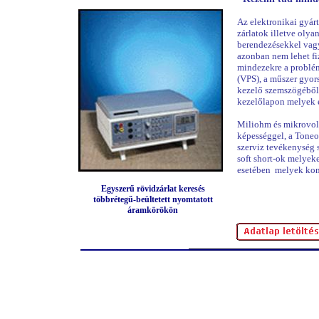
Az elektronikai gyár
zárlatok illetve olya
berendezésekkel vagy
azonban nem lehet fi
mindezekre a problé
(VPS), a műszer gyor
kezelő szemszögéből 
kezelőlapon melyek e
Miliohm és mikrovol
képességgel, a Tone
szerviz tevékenység 
soft short-ok melyek
esetében melyek komo
Egyszerű rövidzárlat keresés
többrétegű-beültetett nyomtatott
áramkörökön