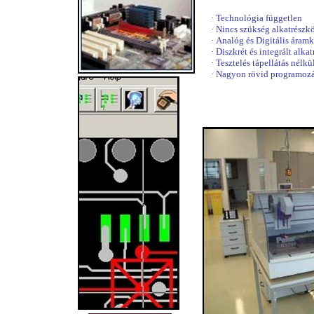
·
Technológia független
·
Nincs szükség alkatrészk
·
Analóg és Digitális áramk
·
Diszkrét és integrált alka
·
Tesztelés tápellátás nélkü
·
Nagyon rövid programozá