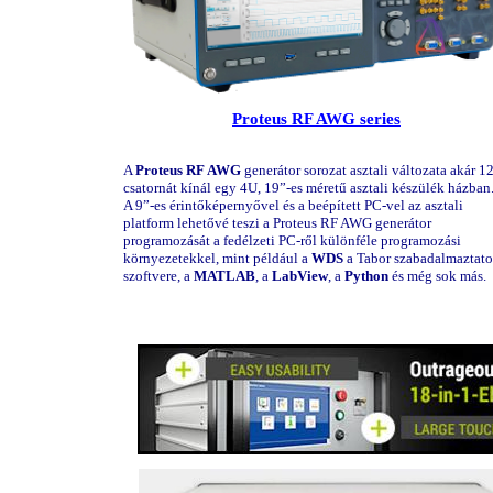
Proteus RF AWG series
A
Proteus RF AWG
generátor
sorozat asztali változata akár 1
csatornát kínál egy 4U, 19”-es méretű asztali készülék házban
A 9”-es érintőképernyővel és a beépített PC-vel az asztali
platform lehetővé teszi a Proteus RF AWG generátor
programozását a fedélzeti PC-ről különféle programozási
környezetekkel, mint például a
WDS
a Tabor szabadalmaztato
szoftvere, a
MATLAB
, a
LabView
, a
Python
és még sok más.