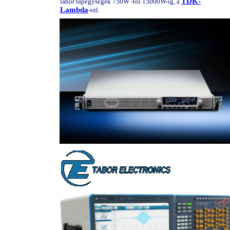
TDK-
labor tápegységek 750W -tól 15000W-ig, a
Lambda
-tól.