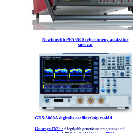
Newtons4th
PPA5500 teljesítmény analzátor
sorozat
GDS-3000A digitális oscilloszkóp család
GenesysTM>>
A legújabb generációs programozható